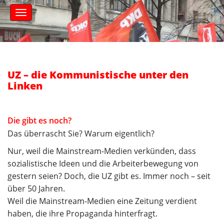
S
M
k
a
i
i
n
p
m
t
e
o
n
c
UZ – die Kommunistische unter den
u
o
Linken
n
t
e
Die gibt es noch?
n
Das überrascht Sie? Warum eigentlich?
t
Nur, weil die Mainstream-Medien verkünden, dass
sozialistische Ideen und die Arbeiterbewegung von
gestern seien? Doch, die UZ gibt es. Immer noch – seit
über 50 Jahren.
Weil die Mainstream-Medien eine Zeitung verdient
haben, die ihre Propaganda hinterfragt.