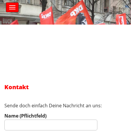
S
M
k
a
i
i
n
p
m
t
e
o
n
c
u
o
n
t
e
n
t
Kontakt
Sende doch einfach Deine Nachricht an uns:
Name (Pflichtfeld)