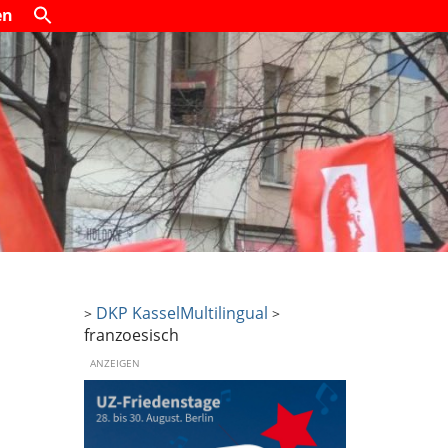
en
DKP Kassel
Multilingual
>
>
franzoesisch
ANZEIGEN